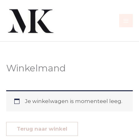
Ga
naar
de
inhoud
Winkelmand
Je winkelwagen is momenteel leeg.
Terug naar winkel