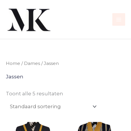
Ga
naar
de
inhoud
Home
/
Dames
/ Jassen
Jassen
Toont alle 5 resultaten